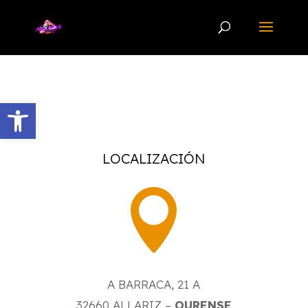
Abrir barra de herramientas
LOCALIZACIÓN

A BARRACA, 21 A
32660
ALLARIZ –
OURENSE