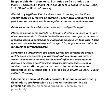
Responsable de tratamiento
: Sus datos serán tratados por
MARCOS GONZALEZ MARTINEZ con domicilio social en A BARRACA,
21 A , 32660 – Allariz (Ourense).
Finalidad y legitimación:
Sus datos serán tratados para los fines
especificados en el motivo de contacto y poder darle respuesta a sus
peticiones o consultas, con base legal en el consentimiento expreso.
Cesiones
: no serán cedidos a terceros salvo obligación legal.
Plazo
: Sus datos serán tratados el tiempo estrictamente necesario para
el cumplimiento de la finalidad o finalidades concretas que motivaron su
recogida, hasta la pérdida de relevancia de su uso o, en todo caso, hasta
que sean cancelados en respuesta al ejercicio por parte de su titular de
los derechos correspondientes
.
Derechos
: Le informamos que puede ejercer sus derechos de acceso,
rectificación, cancelación y oposición al tratamiento de sus datos a
través de este formulario de contacto o dirigiéndose a la siguiente
dirección de correo electrónico:
info@discomovilapocalipsis.com
, o
también
por escrito, adjuntando una copia de un documento
acreditativo de su identidad a la dirección:
A BARRACA, 21 A, , 32660
– Allariz (Ourense)
Información adicional: Puede consultar la información adicional y
detallada sobre Protección de datos en nuestra política de
privacidad:
https://discomovilapocalipsis.com/politica-
privacidad/