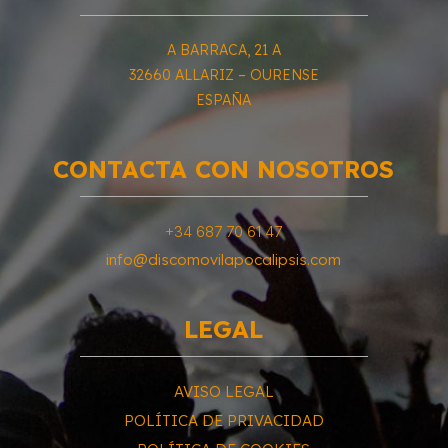
A BARRACA, 21 A
32660
ALLARIZ –
OURENSE
ESPAÑA
CONTACTA CON NOSOTROS
+34 687 70 61 47
info@discomovilapocalipsis.com
LEGAL
AVISO LEGAL
POLÍTICA DE PRIVACIDAD