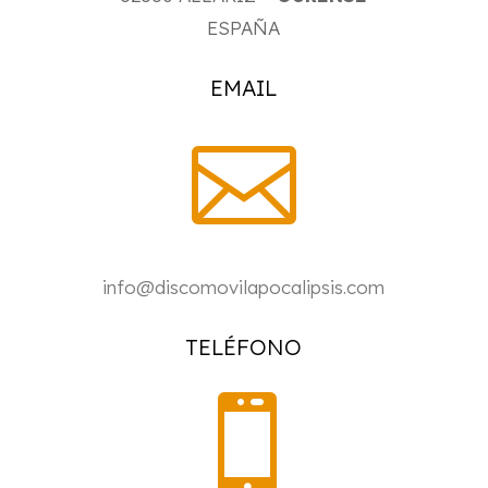
ESPAÑA
EMAIL

info@discomovilapocalipsis.com
TELÉFONO
